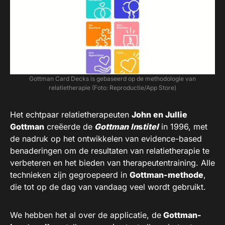
Gottman Card Decks is gebaseerd op de methodologie van
relatietherapie (Foto: Reproductie/App Store)
Het echtpaar relatietherapeuten
John en Jullie
Gottman
creëerde de
Gottman In
s
titel
in 1996, met
de nadruk op het ontwikkelen van evidence-based
benaderingen om de resultaten van relatietherapie te
verbeteren en het bieden van therapeutentraining. Alle
technieken zijn gegroepeerd in
Gottman-methode
,
die tot op de dag van vandaag veel wordt gebruikt.
We hebben het al over de applicatie, de
Gottman-