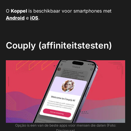
O
Koppel
is beschikbaar voor smartphones met
Android
e
iOS
.
Couply (affiniteitstesten)
Opção is een van de beste apps voor mensen die daten (Foto:
Disclosure)