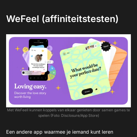
WeFeel (affiniteitstesten)
Met WeFeell kunnen koppels van elkaar genieten door samen games te
spelen (Foto: Disclosure/App Store)
Een andere app waarmee je iemand kunt leren