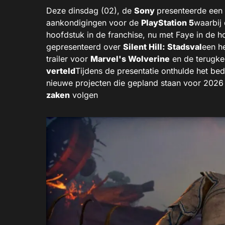
Deze dinsdag (02), de
Sony
presenteerde een
aankondigingen voor de
PlayStation 5
waarbij
hoofdstuk in de franchise, nu met Faye in de 
gepresenteerd over
Silent Hill: Stadsval
een he
trailer voor
Marvel's Wolverine
en de terugke
verteld
Tijdens de presentatie onthulde het bed
nieuwe projecten die gepland staan ​​voor 202
zaken
volgen